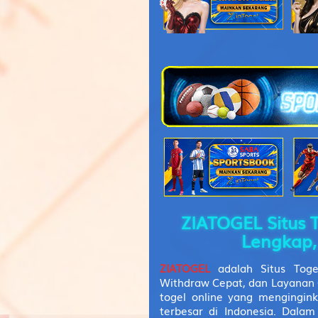
ZIATOGEL Situs 
Lengkap,
ZIATOGEL
adalah Situs Toge
Withdraw Cepat, dan Layanan 
togel online yang mengingink
terbesar di Indonesia. Dala