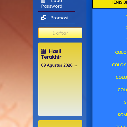
Lupa
JENIS 
Password
Promosi
Daftar
Hasil
COLO
Terakhir
COLOK 
09 Agustus 2026
OREGON06
COLO
9936
COLO
CALIFORNIA
6864
S
FLORIDA EVE
9697
KOM
OREGON09