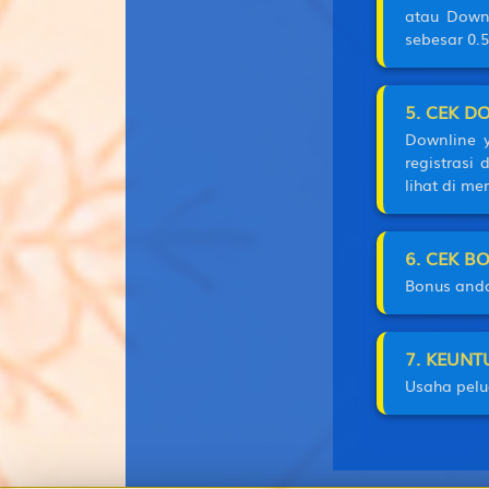
atau Down
sebesar 0.
5. CEK D
Downline 
registrasi
lihat di me
6. CEK B
Bonus anda
7. KEUN
Usaha pelu